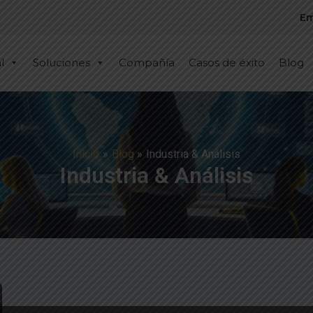
Em
l
Soluciones
Compañía
Casos de éxito
Blog
Inicio
Blog
Industria & Análisis
Industria & Análisis