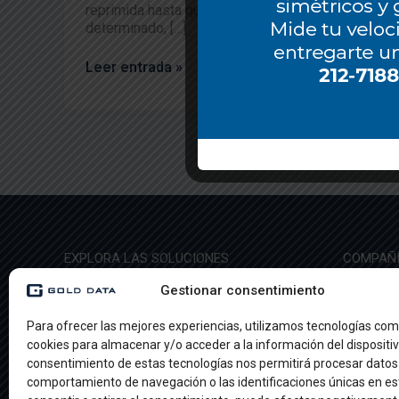
reprimida hasta que, en un momento
dI
s
p
determinado, […]
n
A
ar
Leer entrada »
p
tir
p
EXPLORA LAS SOLUCIONES
COMPAÑ
Gestionar consentimiento
Ethernet
Sobre no
International Private Line (IPL)
Casos de
Para ofrecer las mejores experiencias, utilizamos tecnologías com
Longitud de Onda (DWDM)
Empleos
cookies para almacenar y/o acceder a la información del dispositiv
IP Transit
Contacto
Dedicated Internet Access (DIA)
consentimiento de estas tecnologías nos permitirá procesar datos
Broadcast
comportamiento de navegación o las identificaciones únicas en est