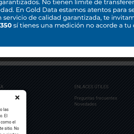
ÍA
ENLACES ÚTILES
sotros
Preguntas frecuentes
 éxito
Novedades
o las
o. El
 como el
e sitio. No