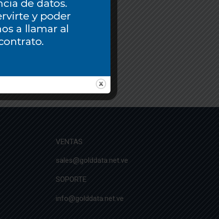
VENTAS
sales@golddata.net.ve
SOPORTE
info@golddata.net.ve