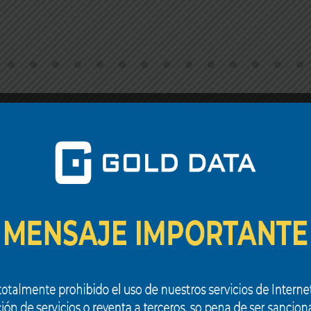
CASOS DE ÉXITO
De
la
Infraestructura
a
la
Ventaja
Competitiva