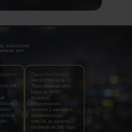
ia, soluciones
talezas son:
odulares
Capacidad técnica
Red DWDM hasta 1.2
rnet, DIA,
Tbps, latencias ultra
S
bajas (ej. NYSE–
oud
Bovespa),
 Oscura.
infraestructura
iones
terrestre y submarina.
vertical,
En construcción:
ción.
MANTA, un sistema
GeoMesh de 250 Tbps