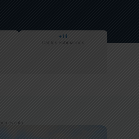
+14
Cables Submarinos
ada evento.