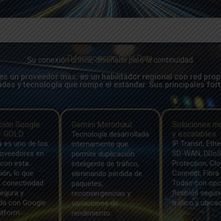
Diferenciación Gold Data.
Su conexión crítica, diseñada para la continuidad.
es un proveedor más: es un habilitador regional con red prop
das y tecnología que rompe el estándar. Sus principales for
ación Google
Gemini Mirrorhaul
Soluciones m
r GOLD
y escalables
Tecnología desarrollada
a es uno de los
IP Transit, Ethe
internamente que
oveedores en
SD-WAN, DDo
permite duplicación
 con esta
Protection, Cl
inteligente de tráfico,
ción, lo que
Connect, Fibra
eliminando pérdida de
a conectividad
Todas con opc
paquetes,
segura y
flexibles según 
reconvergencias y
da con Google
tráfico y ubica
variaciones de
atform.
rendimiento.