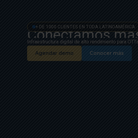
+ DE 1000 CLIENTES EN TODA LATINOAMÉRICA
Conectamos más 
Infraestructura digital de alto rendimiento para OTTs
Agendar demo
Conocer más