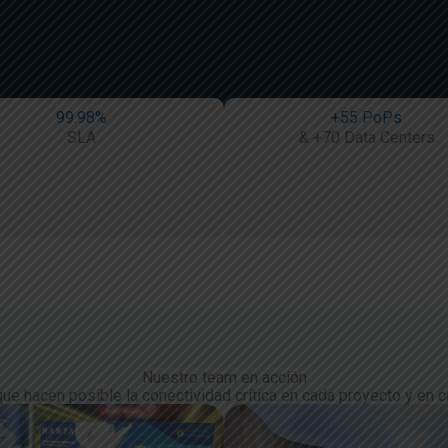
99.98%
+55 PoPs
SLA
& +70 Data Centers
Nuestro
team
en
acción
ue hacen posible la conectividad crítica en cada proyecto y en c