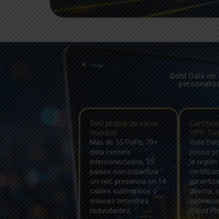
Gold Data no 
personaliza
Red propia de clase
Certific
mundial
VPP Tie
Más de 55 PoPs, 70+
Gold Dat
data centers
pocos pr
interconectados, 35
la región
países con cobertura
certifica
on-net, presencia en 14
garantiz
cables submarinos y
directa, 
enlaces terrestres
optimiza
redundantes.
Cloud Pl