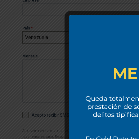
Empresa
País
*
Venezuela
Mensaje
Acepto recibir SMS por parte de Gold Data
Al enviar este formulario, usted acepta recibir mensajes informativo
los mensajes varía. Responda HELP para obtener ayuda o STOP para d