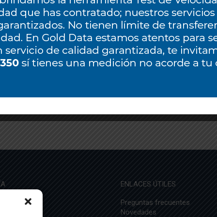
nes de Uso
https://golddata.net.ve/terminos-y-condiciones-de-uso/
ÍA
ENLACES ÚTILES
sotros
Preguntas frecuentes
 éxito
Novedades