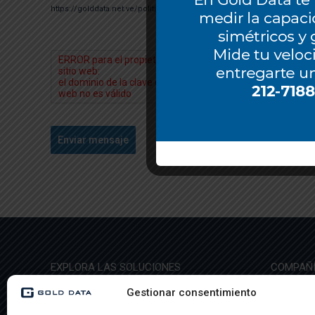
https://golddata.net.ve/politica-de-privacidad/
& Términos y Condicio
Enviar mensaje
EXPLORA LAS SOLUCIONES
COMPAÑ
Gestionar consentimiento
Ethernet
Sobre no
International Private Line (IPL)
Casos de