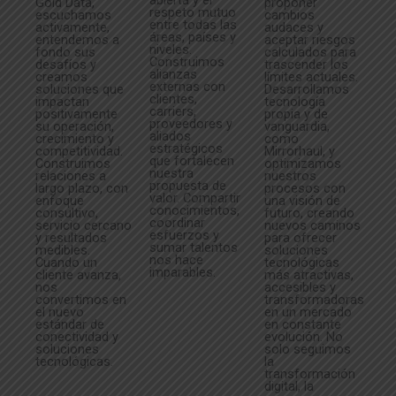
abierta y el
Gold Data,
proponer
respeto mutuo
escuchamos
cambios
entre todas las
activamente,
audaces y
áreas, países y
entendemos a
aceptar riesgos
niveles.
fondo sus
calculados para
Construimos
desafíos y
trascender los
alianzas
creamos
límites actuales.
externas con
soluciones que
Desarrollamos
clientes,
impactan
tecnología
carriers,
positivamente
propia y de
proveedores y
su operación,
vanguardia,
aliados
crecimiento y
como
estratégicos
competitividad.
Mirrorhaul, y
que fortalecen
Construimos
optimizamos
nuestra
relaciones a
nuestros
propuesta de
largo plazo, con
procesos con
valor. Compartir
enfoque
una visión de
conocimientos,
consultivo,
futuro, creando
coordinar
servicio cercano
nuevos caminos
esfuerzos y
y resultados
para ofrecer
sumar talentos
medibles.
soluciones
nos hace
Cuando un
tecnológicas
imparables.
cliente avanza,
más atractivas,
nos
accesibles y
convertimos en
transformadoras
el nuevo
en un mercado
estándar de
en constante
conectividad y
evolución. No
soluciones
solo seguimos
tecnológicas.
la
transformación
digital, la