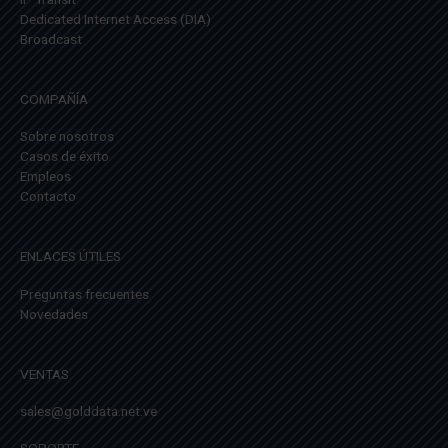
Dedicated Internet Access (DIA)
Broadcast
COMPAÑÍA
Sobre nosotros
Casos de éxito
Empleos
Contacto
ENLACES ÚTILES
Preguntas frecuentes
Novedades
VENTAS
sales@golddata.net.ve
SOPORTE