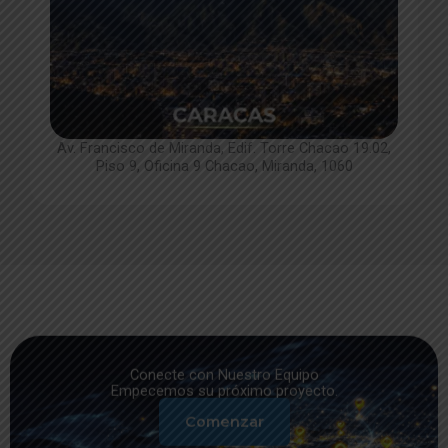
Av. Francisco de Miranda, Edif. Torre Chacao 19.02,
Piso 9, Oficina 9 Chacao, Miranda, 1060
Conecte con
Nuestro Equipo
Empecemos su próximo proyecto.
Comenzar