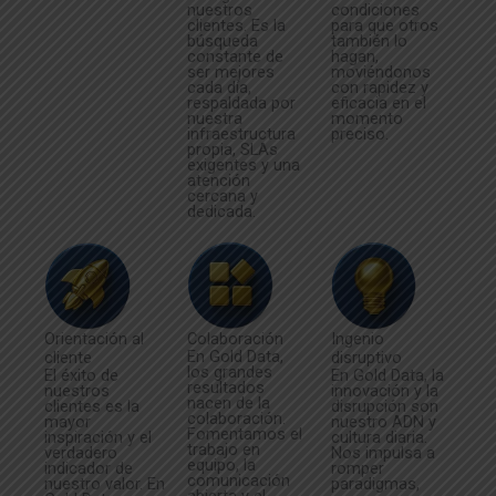
nuestros
condiciones
clientes. Es la
para que otros
búsqueda
también lo
constante de
hagan,
ser mejores
moviéndonos
cada día,
con rapidez y
respaldada por
eficacia en el
nuestra
momento
infraestructura
preciso.
propia, SLAs
exigentes y una
atención
cercana y
dedicada.
Orientación al
Colaboración
Ingenio
En Gold Data,
cliente
disruptivo
los grandes
El éxito de
En Gold Data, la
resultados
nuestros
innovación y la
nacen de la
clientes es la
disrupción son
colaboración.
mayor
nuestro ADN y
Fomentamos el
inspiración y el
cultura diaria.
trabajo en
verdadero
Nos impulsa a
equipo, la
indicador de
romper
comunicación
nuestro valor. En
paradigmas,