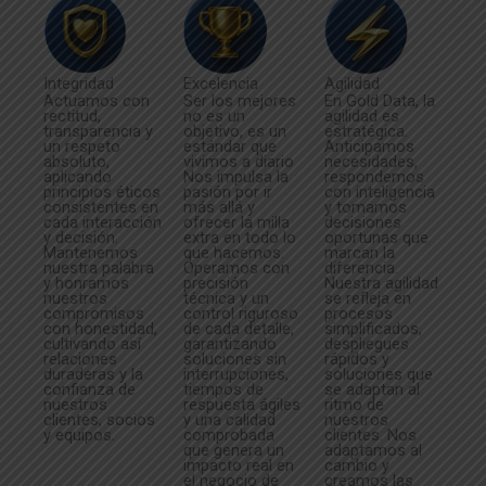
Integridad
Excelencia
Agilidad
Actuamos con
Ser los mejores
En Gold Data, la
rectitud,
no es un
agilidad es
transparencia y
objetivo, es un
estratégica.
un respeto
estándar que
Anticipamos
absoluto,
vivimos a diario
necesidades,
aplicando
Nos impulsa la
respondemos
principios éticos
pasión por ir
con inteligencia
consistentes en
más allá y
y tomamos
cada interacción
ofrecer la milla
decisiones
y decisión.
extra en todo lo
oportunas que
Mantenemos
que hacemos.
marcan la
nuestra palabra
Operamos con
diferencia.
y honramos
precisión
Nuestra agilidad
nuestros
técnica y un
se refleja en
compromisos
control riguroso
procesos
con honestidad,
de cada detalle,
simplificados,
cultivando así
garantizando
despliegues
relaciones
soluciones sin
rápidos y
duraderas y la
interrupciones,
soluciones que
confianza de
tiempos de
se adaptan al
nuestros
respuesta ágiles
ritmo de
clientes, socios
y una calidad
nuestros
y equipos.
comprobada
clientes. Nos
que genera un
adaptamos al
impacto real en
cambio y
el negocio de
creamos las