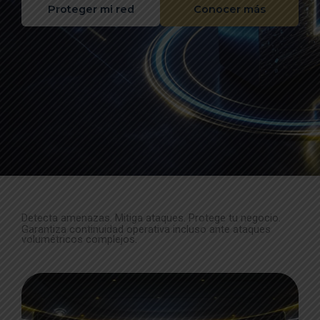
Proteger mi red
Conocer más
Detecta amenazas. Mitiga ataques. Protege tu negocio.
Garantiza continuidad operativa incluso ante ataques
volumétricos complejos.