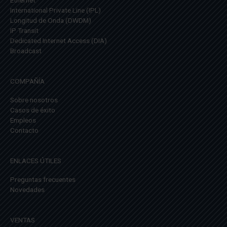
International Private Line (IPL)
Longitud de Onda (DWDM)
IP Transit
Dedicated Internet Access (DIA)
Broadcast
COMPAÑÍA
Sobre nosotros
Casos de éxito
Empleos
Contacto
ENLACES ÚTILES
Preguntas frecuentes
Novedades
VENTAS