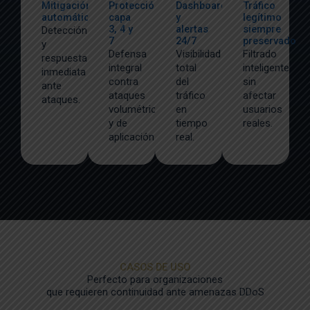
Mitigación
Protección
Dashboards
Tráfico
automática
capa
y
legítimo
3, 4 y
alertas
siempre
Detección
7
24/7
preservado
y
Defensa
Visibilidad
Filtrado
respuesta
integral
total
inteligente
inmediata
contra
del
sin
ante
ataques
tráfico
afectar
ataques.
volumétricos
en
usuarios
y de
tiempo
reales.
aplicación.
real.
CASOS DE USO
Perfecto para organizaciones
que requieren continuidad ante amenazas DDoS