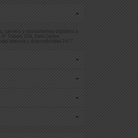
, carriers y ecosistemas digitales a
IP Transit, DIA, Data Center
baja latencia y disponibilidad 24/7.