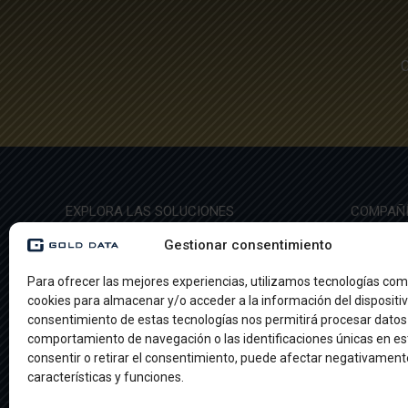
C
EXPLORA LAS SOLUCIONES
COMPAÑ
Gestionar consentimiento
Ethernet
Sobre no
International Private Line (IPL)
Casos de
Para ofrecer las mejores experiencias, utilizamos tecnologías com
Longitud de Onda (DWDM)
Empleos
cookies para almacenar y/o acceder a la información del dispositiv
IP Transit
Contacto
Dedicated Internet Access (DIA)
consentimiento de estas tecnologías nos permitirá procesar datos
Broadcast
comportamiento de navegación o las identificaciones únicas en est
consentir o retirar el consentimiento, puede afectar negativamente
características y funciones.