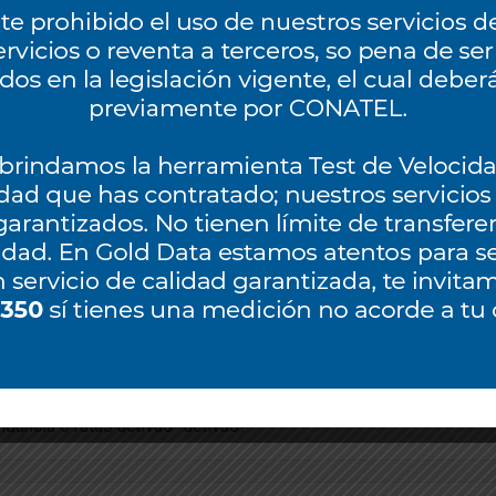
ividad estable, segura y de alta velocidad:
ng, broadcasting)
ios críticos
ectividad dedicados o compartidos?
rvicios (como IP Transit o DIA) o paquetes personalizados?
reement) maneja Gold Data en sus servicios?
ndancia o rutas activas–activas?