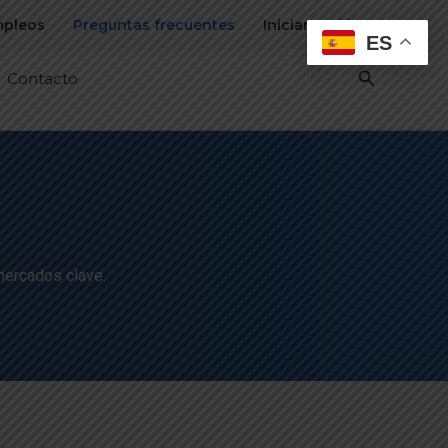
pleos
Preguntas frecuentes
Iniciar sesión
ES
Buscar
Contacto
mercados clave.