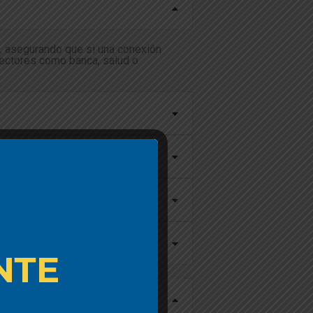
l, asegurando que si una conexión
 sectores como banca, salud o
icionales?