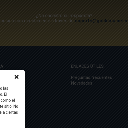
¿No encontró su respuesta?
ontáctenos directamente a través de
soporte@golddata.net.v
ÍA
ENLACES ÚTILES
sotros
Preguntas frecuentes
 éxito
Novedades
o las
o. El
 como el
e sitio. No
 a ciertas