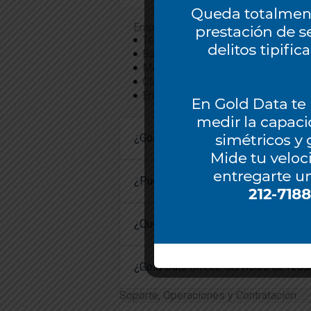
Empresas que dependen de una conect
Telecom carriers y operadores
Banca, finanzas y seguros
Medios y entretenimiento (streami
Cloud providers y data centers
Empresas tecnológicas y de servic
¿Gold Data ofrece servicios de con
¿Puedo contratar solo uno de los se
¿Qué tipo de SLA (Service Level Ag
¿Gold Data ofrece servicios de redu
Soporte, Operaciones y Contratación