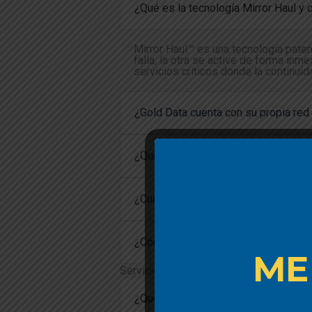
¿Qué es la tecnología Mirror Haul y 
Mirror Haul™ es una tecnología paten
falla, la otra se active de forma inm
servicios críticos donde la continuid
¿Gold Data cuenta con su propia red 
¿Qué beneficios tiene el uso de cabl
¿Cuál es la latencia promedio entre
¿Cómo garantiza Gold Data la segurid
Servicios y Soluciones
¿Qué tipo de empresas pueden benef