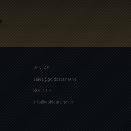
e
VENTAS
sales@golddata.net.ve
SOPORTE
info@golddata.net.ve