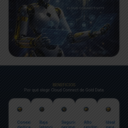
BENEFICIOS
Por qué elegir Cloud Connect de Gold Data
Conexión
Baja
Seguridad
Alto
Ideal
dedicada
latencia
perimetral
rendimiento
para