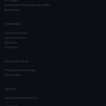
IP Transit
Dedicated Internet Access (DIA)
Broadcast
COMPAÑÍA
Sobre nosotros
Casos de éxito
Empleos
Contacto
ENLACES ÚTILES
Preguntas frecuentes
Novedades
VENTAS
sales@golddata.net.ve