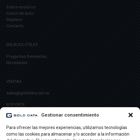
Sobre nosotros
Casos de éxito
Empleos
Contacto
ENLACES ÚTILES
Preguntas frecuentes
Novedades
VENTAS
sales@golddata.net.ve
SOPORTE
Gestionar consentimiento
info@golddata.net.ve
Para ofrecer las mejores experiencias, utilizamos tecnologías
como las cookies para almacenar y/o acceder a la información