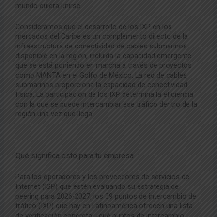
mundo quiera unirse.
Consideramos que el desarrollo de los IXP en los
mercados del Caribe es un complemento directo de la
infraestructura de conectividad de cables submarinos
disponible en la región, incluida la capacidad emergente
que se está poniendo en marcha a través de proyectos
como MANTA en el Golfo de México. La red de cables
submarinos proporciona la capacidad de conectividad
física. La participación de los IXP determina la eficiencia
con la que se puede intercambiar ese tráfico dentro de la
región una vez que llega.
Qué significa esto para tu empresa
Para los operadores y los proveedores de servicios de
Internet (ISP) que estén evaluando su estrategia de
peering para 2026-2027, los 39 puntos de intercambio de
tráfico (IXP) que hay en Latinoamérica ofrecen una lista
de verificación concreta: ¿qué puntos de intercambio