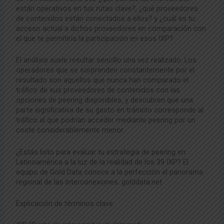
están operativos en tus rutas clave?, ¿qué proveedores
de contenidos están conectados a ellos? y ¿cuál es tu
acceso actual a dichos proveedores en comparación con
el que te permitiría la participación en esos IXP?
El análisis suele resultar sencillo una vez realizado. Los
operadores que se sorprenden constantemente por el
resultado son aquellos que nunca han comparado el
tráfico de sus proveedores de contenidos con las
opciones de peering disponibles, y descubren que una
parte significativa de su gasto en tránsito corresponde al
tráfico al que podrían acceder mediante peering por un
coste considerablemente menor.
¿Estás listo para evaluar tu estrategia de peering en
Latinoamérica a la luz de la realidad de los 39 IXP? El
equipo de Gold Data conoce a la perfección el panorama
regional de las interconexiones. golddata.net
Explicación de términos clave