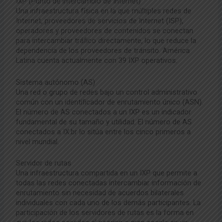
IXP (Punto de intercambio de Internet)
Una infraestructura física en la que múltiples redes de
Internet, proveedores de servicios de Internet (ISP),
operadores y proveedores de contenidos se conectan
para intercambiar tráfico directamente, lo que reduce la
dependencia de los proveedores de tránsito. América
Latina cuenta actualmente con 39 IXP operativos.
Sistema autónomo (AS)
Una red o grupo de redes bajo un control administrativo
común con un identificador de enrutamiento único (ASN).
El número de AS conectados a un IXP es un indicador
fundamental de su tamaño y utilidad. El número de AS
conectados a IX.br lo sitúa entre los cinco primeros a
nivel mundial.
Servidor de rutas
Una infraestructura compartida en un IXP que permite a
todas las redes conectadas intercambiar información de
enrutamiento sin necesidad de acuerdos bilaterales
individuales con cada uno de los demás participantes. La
participación de los servidores de rutas es la forma en