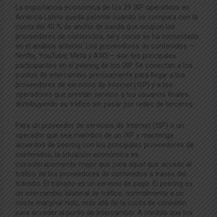
La importancia económica de los 39 IXP operativos en
América Latina queda patente cuando se compara con la
cuota del 40 % de ancho de banda que ocupan los
proveedores de contenidos, tal y como se ha comentado
en el análisis anterior. Los proveedores de contenidos —
Netflix, YouTube, Meta y AWS— son los principales
participantes en el peering de los IXP. Se conectan a los
puntos de intercambio precisamente para llegar a los
proveedores de servicios de Internet (ISP) y a los
operadores que prestan servicio a los usuarios finales,
distribuyendo su tráfico sin pasar por redes de terceros.
Para un proveedor de servicios de Internet (ISP) o un
operador que sea miembro de un IXP y mantenga
acuerdos de peering con los principales proveedores de
contenidos, la situación económica es
considerablemente mejor que para aquel que accede al
tráfico de los proveedores de contenidos a través del
tránsito. El tránsito es un servicio de pago. El peering es
un intercambio bilateral de tráfico, normalmente a un
coste marginal nulo, más allá de la cuota de conexión
para acceder al punto de intercambio. A medida que los