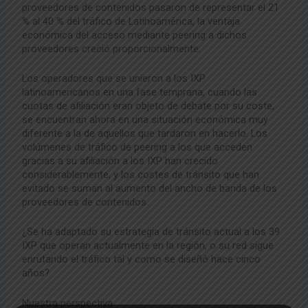
proveedores de contenidos pasaron de representar el 21
% al 40 % del tráfico de Latinoamérica, la ventaja
económica del acceso mediante peering a dichos
proveedores creció proporcionalmente.
Los operadores que se unieron a los IXP
latinoamericanos en una fase temprana, cuando las
cuotas de afiliación eran objeto de debate por su coste,
se encuentran ahora en una situación económica muy
diferente a la de aquellos que tardaron en hacerlo. Los
volúmenes de tráfico de peering a los que acceden
gracias a su afiliación a los IXP han crecido
considerablemente, y los costes de tránsito que han
evitado se suman al aumento del ancho de banda de los
proveedores de contenidos.
¿Se ha adaptado su estrategia de tránsito actual a los 39
IXP que operan actualmente en la región, o su red sigue
enrutando el tráfico tal y como se diseñó hace cinco
años?
Nuestra perspectiva