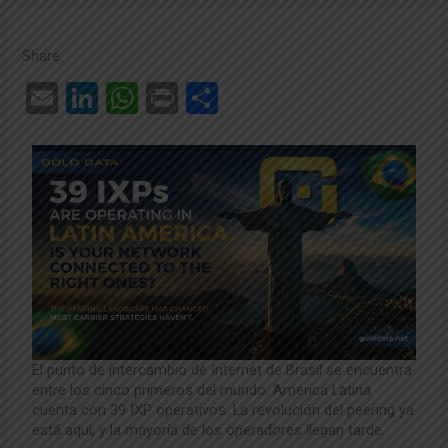
Share:
E
Li
W
Pr
C
m
n
h
in
o
ail
ke
at
t
m
dI
s
p
n
A
ar
p
tir
p
El punto de intercambio de Internet de Brasil
se encuentra
entre los cinco primeros del
mundo. América Latina
cuenta con 39 IXP operativos.
La revolución del peering ya
está aquí,
y la mayoría de los operadores llegan tarde.