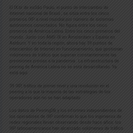
El IX.br de esSão
Paulo, el punto de intercambio de
Internet nacional de Brasil
, se sitúa entre
los cinco
primeros IXP a nivel mundial por número de
sistemas
autónomos conectados. No figura entre
los cinco
primeros de América Latina. Entre los cinco primeros del
mundo. Junto con AMS-IX en Ámsterdam
y Equinix en
Ashburn.
Y en toda la
región
, ahora hay 39 puntos de
intercambio de Internet
en funcionamiento, que gestionan
volúmenes de tráfico que
superan constantemente las
previsiones previas a la pandemia
. La infraestructura de
peering de América Latina
no se está desarrollando. Ya
está aquí.
39 IXP, tráfico de primer nivel
y una revolución en el
peering a la que
la mayoría de las estrategias de los
operadores aún no se han adaptado
Los datos de PeeringDB y los informes independientes
de
los operadores de IXP confirman lo que
los ingenieros de
redes regionales llevan
observando desde hace años: los
IXP latinoamericanos
han alcanzado volúmenes de tráfico