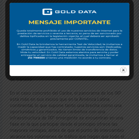
El enfoque de Gold Data respecto al peering en los
mercados de Latinoamérica y el Caribe refleja nuestra
comprensión del valor añadido que genera la participación
en los IXP. Las redes que están interconectadas de forma
más eficaz con el ecosistema regional de IXP —ya sea
mediante la afiliación directa, la participación en
servidores de enrutamiento o las relaciones bilaterales de
peering establecidas en torno a la infraestructura de
intercambio— cuentan con ventajas estructurales en
cuanto a costes y rendimiento que resultan difíciles de
replicar únicamente mediante la contratación de servicios
de tránsito.
En el caso concreto del Caribe, el panorama de los IXP
está más en sus inicios que en la América Latina
continental, lo que supone tanto una brecha como una
oportunidad. Los mercados caribeños con una
infraestructura de IXP emergente se encuentran en una
fase en la que participar desde el principio ofrece las
mayores ventajas, antes de que el punto de intercambio
alcance los volúmenes de tráfico que hagan que todo el