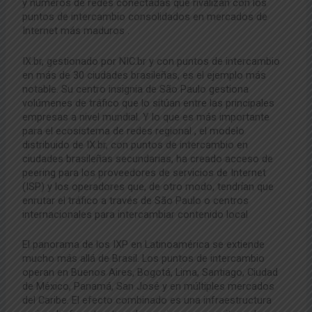
y
números de redes conectadas que rivalizan con
los
puntos de intercambio consolidados en mercados de
Internet más maduros
.
IX.br, gestionado por
NIC.br y con puntos de intercambio
en más
de 30 ciudades brasileñas, es el ejemplo más
notable. Su centro insignia de São Paulo
gestiona
volúmenes de tráfico que
lo sitúan entre las principales
empresas a nivel mundial.
Y lo que es más importante
para el ecosistema de redes regional
, el modelo
distribuido de IX.br,
con puntos de intercambio en
ciudades brasileñas secundarias, ha creado
acceso de
peering para los proveedores de servicios de Internet
(ISP) y los operadores
que, de otro modo, tendrían que
enrutar
el tráfico a través de São Paulo o
centros
internacionales para intercambiar contenido local
El panorama de los IXP en Latinoamérica
se extiende
mucho más allá de Brasil. Los puntos de intercambio
operan en Buenos Aires, Bogotá, Lima,
Santiago, Ciudad
de México, Panamá, San
José y en múltiples mercados
del Caribe.
El efecto combinado es una infraestructura