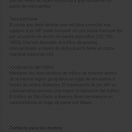
que las redes acceden al peering a gran escala en un
punto de intercambio.
Tasa portuaria
El coste que debe abonar una red para conectar sus
equipos a un IXP suele consistir en una cuota mensual fija
por un puerto de ancho de banda específico (1G, 10G,
100G). Una vez abonado, el tráfico de peering
intercambiado a través de dicho puerto tiene un coste
marginal adicional nulo.
Localización del tráfico
Mantener los intercambios de tráfico de Internet dentro
de la misma región geográfica en lugar de enrutarlos a
través de nodos distantes. El crecimiento de los IXP en
Latinoamérica permite una mayor localización del tráfico.
El tráfico de São Paulo a Buenos Aires permanece en
Latinoamérica en lugar de pasar por Miami.
Contacto para los medios